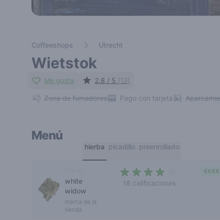
Coffeeshops
Utrecht
Wietstok
Me gusta
2.8 / 5
(13)
Zona de fumadores
Pago con tarjeta
Aparcamie
Menú
hierba
picadillo
preenrollado
híbrido
€€€€
white
18 calificaciones
widow
3,2 out of 5 stars
marca de la
tienda