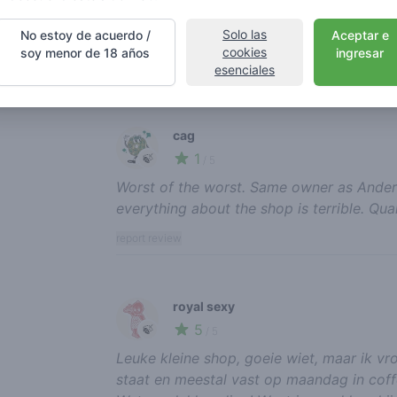
heel erg mooi geworden na de verbouwing.
Solo las
No estoy de acuerdo /
Aceptar e
het zien van de weed en wegen waar je bi
cookies
soy menor de 18 años
ingresar
report review
esenciales
cag
1
🍃
/ 5
Worst of the worst. Same owner as Anders
everything about the shop is terrible. Qual
report review
royal sexy
5
🍃
/ 5
Leuke kleine shop, goeie wiet, maar ik vr
staat en meestal vast op maandag in coff