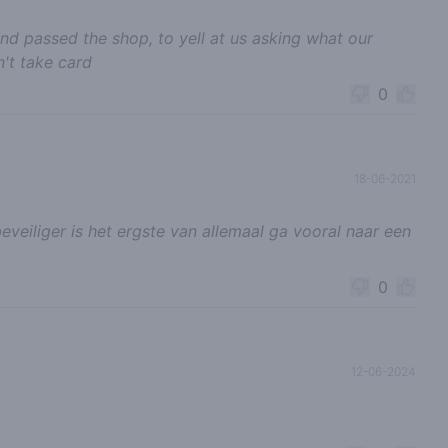
nd passed the shop, to yell at us asking what our
't take card
0
18-06-2021
eveiliger is het ergste van allemaal ga vooral naar een
0
12-06-2024