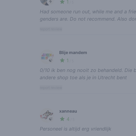
1
🥦
/ 5
Had someone run out, while me and a frie
genders are. Do not recommend. Also don
report review
Blije mandem
1
🍃
/ 5
0/10 ik ben nog nooit zo behandeld. Die b
andere shop toe als je in Utrecht bent
report review
xanneau
4
🍃
/ 5
Personeel is altijd erg vriendlijk