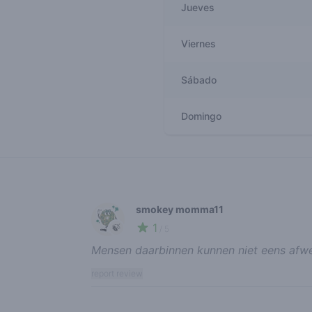
Jueves
Viernes
Sábado
Domingo
Recent reviews
smokey momma11
1
🍃
/ 5
Mensen daarbinnen kunnen niet eens afwe
report review