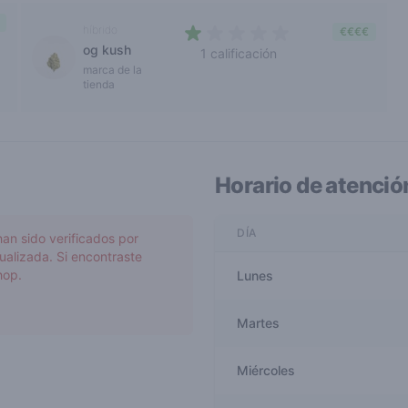
híbrido
€€€€
og kush
1 calificación
1 out of 5 stars
marca de la
tienda
Horario de atenció
DÍA
han sido verificados por
ualizada. Si encontraste
hop.
Lunes
Martes
Miércoles