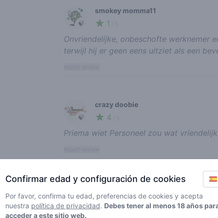
smokey momma11
1
🍃
/ 5
Onvriendelijke, onbeschofte werknemer en 
terwijl hij er geen eens uitziet als een be
report review
crazy doobie
4
🍃
/ 5
Priema wiet Personeel zou wat vriendeli
report review
Confirmar edad y configuración de cookies
kanjer
Por favor, confirma tu edad, preferencias de cookies y acepta
5
🍃
/ 5
nuestra
política de privacidad
.
Debes tener al menos 18 años par
Ik kom heel graag hier..vriendelijkontvang
acceder a este sitio web.