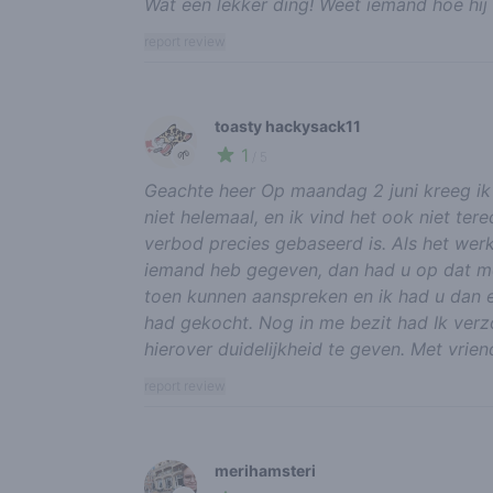
Wat een lekker ding! Weet iemand hoe hij
report review
toasty hackysack11
1
🌱
/ 5
Geachte heer Op maandag 2 juni kreeg ik 
niet helemaal, en ik vind het ook niet ter
verbod precies gebaseerd is. Als het werk
iemand heb gegeven, dan had u op dat m
toen kunnen aanspreken en ik had u dan ev
had gekocht. Nog in me bezit had Ik verzo
hierover duidelijkheid te geven. Met vrien
report review
merihamsteri