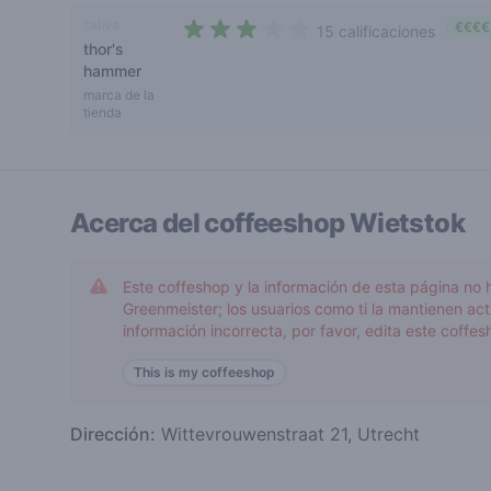
sativa
€€€€
15 calificaciones
thor's
2,6 out of 5 stars
hammer
marca de la
tienda
Acerca del coffeeshop
Wietstok
Este coffeshop y la información de esta página no 
Greenmeister; los usuarios como ti la mantienen act
información incorrecta, por favor, edita este coffes
This is my coffeeshop
Dirección:
Wittevrouwenstraat 21, Utrecht