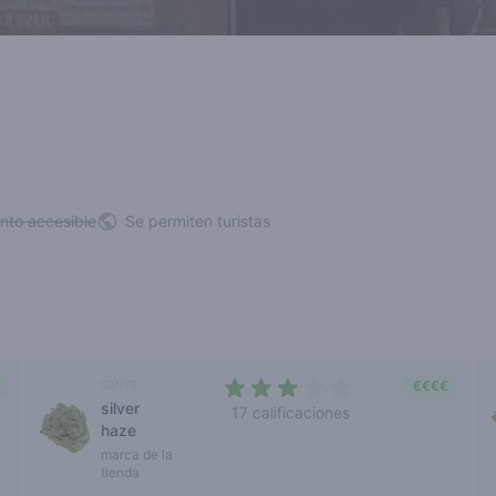
nto accesible
Se permiten turistas
sativa
€€€€
silver
17 calificaciones
haze
2,4 out of 5 stars
marca de la
tienda