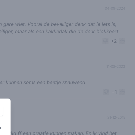
04-09-2024
gare wiet. Vooral de beveiliger denk dat ie iets is,
veiliger, maar als een kakkerlak die de deur blokkeert
+2
11-08-2023
jker kunnen soms een beetje snauwend
+1
21-12-2019
a
st altijd ff een praatje kunnen maken. En ik vind het