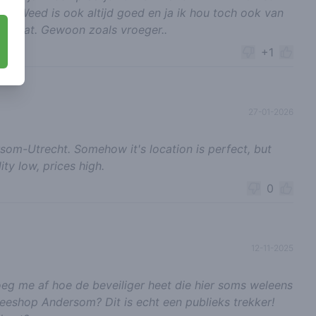
.. Weed is ook altijd goed en ja ik hou toch ook van
j staat. Gewoon zoals vroeger..
+1
27-01-2026
om-Utrecht. Somehow it's location is perfect, but
ity low, prices high.
0
12-11-2025
oeg me af hoe de beveiliger heet die hier soms weleens
eeshop Andersom? Dit is echt een publieks trekker!