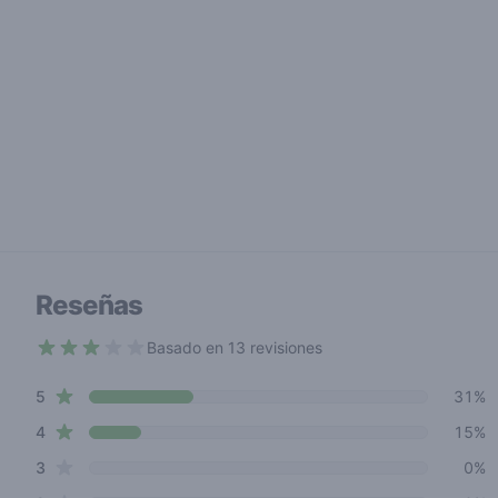
Reseñas
Basado en 13 revisiones
2.8 out of 5 stars
star reviews
Review data
5
31%
star reviews
4
15%
star reviews
3
0%