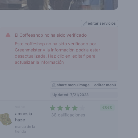
editar servicios
El Coffeeshop no ha sido verificado
Este coffeshop no ha sido verificado por
Greenmeister y la información podría estar
desactualizada. Haz clic en 'editar' para
actualizar la información
share menu image
editar menú
Updated: 7/21/2023
sativa
€€€€
amnesia
38 calificaciones
haze
3,1 out of 5 stars
marca de la
tienda