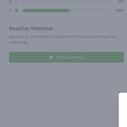
star reviews
2
0%
star reviews
1
54%
Reseñar
Wietstok
Ayuda a la comunidad compartiendo tus experiencias con
este shop.
Escribir reseña