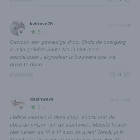
kvitravn76
14-05-2026
5
🍃
/ 5
Gewoon een geweldige shop, Sinds de overgang
is mijn geliefde Santa Maria niet meer
beschikbaar... skywalker is trouwens ook wel
goed te doen.
0
report review
deathwave
17-01-2025
2
🍃
/ 5
Liefste vermeid ik deze shop. Vooral met de
absurde prijzen van de staatswiet. Meeste kosten
hier tussen de 14 a 17 euro de gram! Terwijl je in
Maastricht de green of purple mix voor 5gr 30