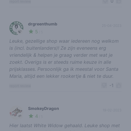
0
report review
drgreenthumb
25-04-2023
5
🍃
/ 5
Leuke, gezellige shop waar iedereen nog welkom
is (incl. buitenlanders)! Ze zijn eveneens erg
vriendelijk & helpen je graag verder met wat je
zoekt. Overigs is er steeds ruime keuze in alle
prijsklasses. Persoonlijk ga ik meestal voor Santa
Maria, altijd een lekker rookertje & niet te duur.
-1
report review
SmokeyDragon
19-02-2023
4
🌱
/ 5
Hier laatst White Widow gehaald. Leuke shop met