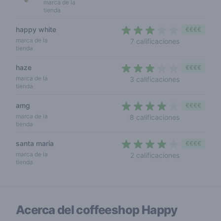
marca de la
tienda
happy white
€€€€
2,9 out of 5 
marca de la
7 calificaciones
tienda
haze
€€€€
2,7 out of 5 
marca de la
3 calificaciones
tienda
amg
€€€€
3,5 out of 5
marca de la
8 calificaciones
tienda
santa maria
€€€€
3,5 out of 5
marca de la
2 calificaciones
tienda
Acerca del coffeeshop
Happy