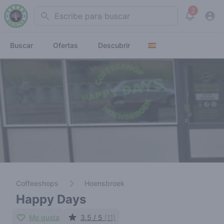
2
Search
View noti
Buscar
Ofertas
Descubrir
Coffeeshops
Hoensbroek
Happy Days
Me gusta
3.5 / 5
(11)