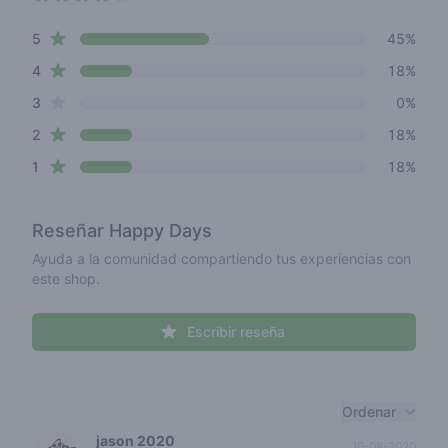
3.5 out of 5 stars
star reviews
Review data
5
45%
star reviews
4
18%
star reviews
3
0%
star reviews
2
18%
star reviews
1
18%
Reseñar
Happy Days
Ayuda a la comunidad compartiendo tus experiencias con
este shop.
Escribir reseña
Recent reviews
Ordenar
jason 2020
10-08-2020