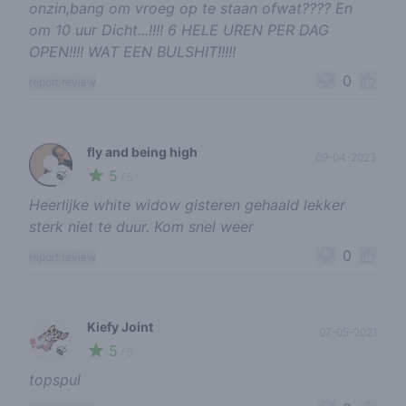
onzin,bang om vroeg op te staan ofwat???? En
om 10 uur Dicht...!!!! 6 HELE UREN PER DAG
OPEN!!!! WAT EEN BULSHIT!!!!!
0
report review
fly and being high
09-04-2023
5
🍃
/ 5
Heerlijke white widow gisteren gehaald lekker
sterk niet te duur. Kom snel weer
0
report review
Kiefy Joint
07-05-2021
5
🍃
/ 5
topspul