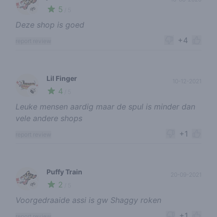
5
🌱
/ 5
Deze shop is goed
+4
report review
Lil Finger
10-12-2021
4
🍃
/ 5
Leuke mensen aardig maar de spul is minder dan
vele andere shops
+1
report review
Puffy Train
20-09-2021
2
🌱
/ 5
Voorgedraaide assi is gw Shaggy roken
+1
report review