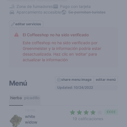
Zona de fumadores
Pago con tarjeta
Aparcamiento accesible
Se permiten turistas
editar servicios
El Coffeeshop no ha sido verificado
Este coffeshop no ha sido verificado por
Greenmeister y la información podría estar
desactualizada. Haz clic en 'editar' para
actualizar la información
share menu image
editar menú
Menú
Updated: 10/24/2022
hierba
picadillo
híbrido
€€€€
white
3,5 out of 5
19 calificaciones
widow