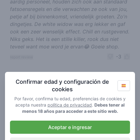
aardig personeel, houden zich ook aan standaard
fatsoensregels en die verwachten ze ook van jou,
petje af bij binnenkomst, vriendelijk groeten. Zo'n
dingetjes. De white widow was erg lekker en gaf
ook een zeer wenselijk effect. Chill en rustgevend.
Niks geks. Het is een stille killer, rook dus niet
teveel want moe word je ervan😂 Goeie shop.
-3
report review
Cannabis shops nearby
Confirmar edad y configuración de
cookies
Por favor, confirma tu edad, preferencias de cookies y
acepta nuestra
política de privacidad
.
Debes tener al
menos 18 años para acceder a este sitio web.
Aceptar e ingresar