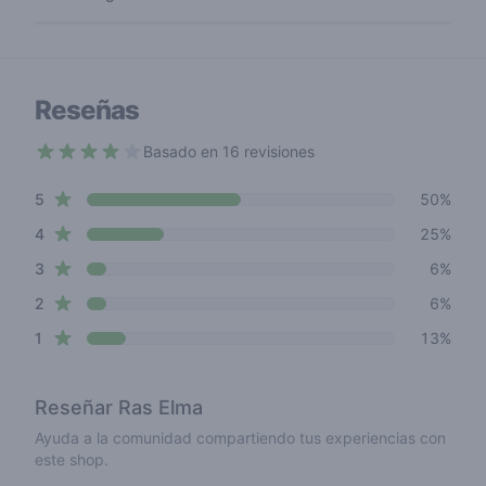
Reseñas
Basado en 16 revisiones
3.9 out of 5 stars
star reviews
Review data
5
50%
star reviews
4
25%
star reviews
3
6%
star reviews
2
6%
star reviews
1
13%
Reseñar
Ras Elma
Ayuda a la comunidad compartiendo tus experiencias con
este shop.