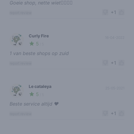
Goeie shop, nette wiet👌🏻🙌🏼
+1
report review
Curly Fire
16-04-2022
5
🍃
/ 5
1 van beste shops op zuid
+1
report review
Le cataleya
25-05-2021
5
🍃
/ 5
Beste service altijd ❤️
+1
report review