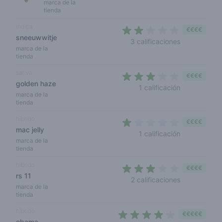
marca de la
tienda
indica
€€€€
sneeuwwitje
2 out of 5 st
3 calificaciones
marca de la
tienda
sativa
€€€€
golden haze
3 out of 5 s
1 calificación
marca de la
tienda
híbrido
€€€€
mac jelly
1 out of 5 st
1 calificación
marca de la
tienda
híbrido
€€€€
rs 11
2,5 out of 5 
2 calificaciones
marca de la
tienda
híbrido
€€€€€
obama