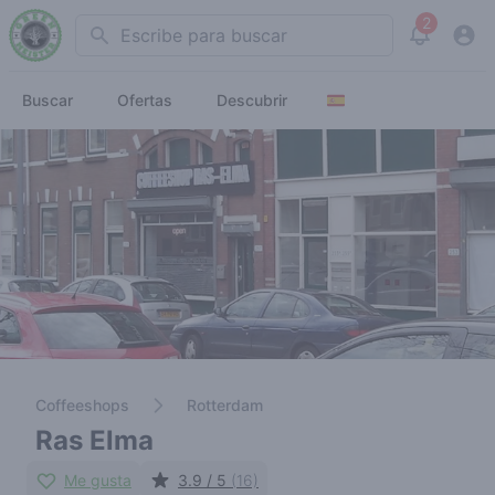
2
Search
View noti
Buscar
Ofertas
Descubrir
Coffeeshops
Rotterdam
Ras Elma
Me gusta
3.9 / 5
(16)