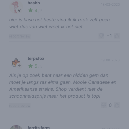
hashh
18-03-2020
4
🍃
/ 5
hier is hash het beste vind ik ik rook zelf geen
wiet dus van wiet weet ik het niet.
+1
report review
terpsfox
19-08-2023
5
🥦
/ 5
Als je op zoek bent naar een hidden gem dan
moet je langs ras elma gaan. Mooie Canadese en
Amerikaanse strains. Shop verdient niet de
schoonheidsprijs maar het product is top!
0
report review
farrits farm