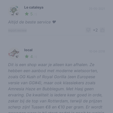
Le cataleya
25-05-2021
5
🍃
/ 5
Altijd de beste service ❤️
+2
report review
local
10-04-2018
4
🍃
/ 5
Dit is een shop waar je alleen kan afhalen. Ze
hebben een aanbod met moderne wietsoorten,
zoals OG Kush of Royal Gorilla (een Europese
versie van GG#4), maar ook klassiekers zoals
Amnesia Haze en Bubblegum. Met Hasj geen
ervaring. De kwaliteit is iedere keer goed in orde,
zeker bij de top van Rotterdam, terwijl de prijzen
scherp zijn! Tussen €8 en €10 per gram. Er wordt