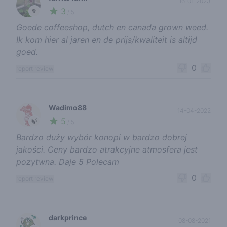
16-01-2023
3
🥦
/ 5
Goede coffeeshop, dutch en canada grown weed.
Ik kom hier al jaren en de prijs/kwaliteit is altijd
goed.
0
report review
Wadimo88
14-04-2022
5
🍃
/ 5
Bardzo duży wybór konopi w bardzo dobrej
jakości. Ceny bardzo atrakcyjne atmosfera jest
pozytwna. Daje 5 Polecam
0
report review
darkprince
08-08-2021