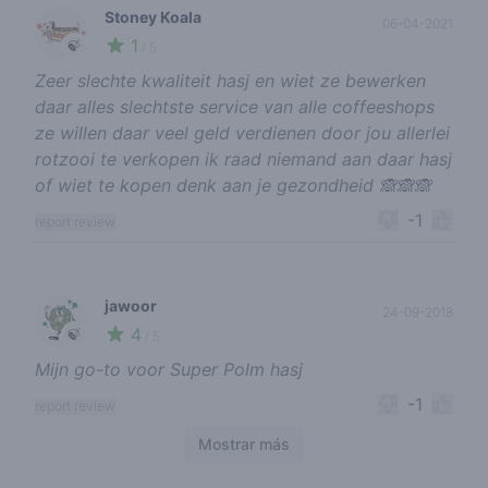
Stoney Koala
06-04-2021
1
🍃
/ 5
Zeer slechte kwaliteit hasj en wiet ze bewerken
daar alles slechtste service van alle coffeeshops
ze willen daar veel geld verdienen door jou allerlei
rotzooi te verkopen ik raad niemand aan daar hasj
of wiet te kopen denk aan je gezondheid 🙈🙈🙈
-1
report review
jawoor
24-09-2018
4
🍃
/ 5
Mijn go-to voor Super Polm hasj
-1
report review
Mostrar más