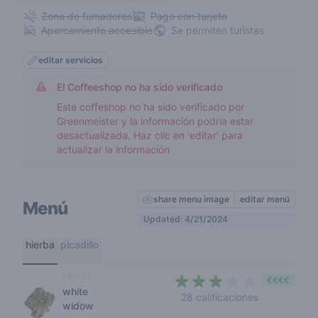
Zona de fumadores
Pago con tarjeta
Aparcamiento accesible
Se permiten turistas
editar servicios
El Coffeeshop no ha sido verificado
Este coffeshop no ha sido verificado por
Greenmeister y la información podría estar
desactualizada. Haz clic en 'editar' para
actualizar la información
share menu image
editar menú
Menú
Updated: 4/21/2024
hierba
picadillo
híbrido
€€€€
white
3 out of 5 s
28 calificaciones
widow