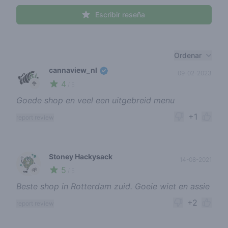
Escribir reseña
Recent reviews
Ordenar
cannaview_nl
09-02-2023
4
🥦
/ 5
Goede shop en veel een uitgebreid menu
+1
report review
Stoney Hackysack
14-08-2021
5
🌱
/ 5
Beste shop in Rotterdam zuid. Goeie wiet en assie
+2
report review