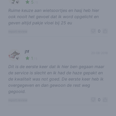
5
🍃
/ 5
Ruime keuze aan wietsoortjes en hasj heb hier
ook nooit het gevoel dat ik word opgelicht en
geven altijd pakje vloei bij 25 eu
0
report review
j1f
20-08-2018
1
🍃
/ 5
Dit is de eerste keer dat ik hier ben gegaan maar
de service is slecht en ik had de haze gepakt en
de kwaliteit was not goed. De eerste keer heb ik
overgegeven en dan gewoon de rest weg
gegooid.
0
report review