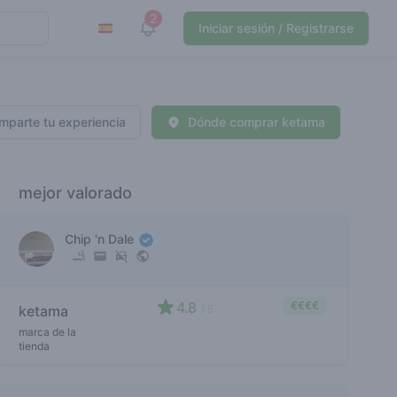
2
View notifications
Iniciar sesión / Registrarse
mparte tu experiencia
Dónde comprar ketama
mejor valorado
Chip 'n Dale
4.8
€€€€
ketama
/ 5
marca de la
tienda