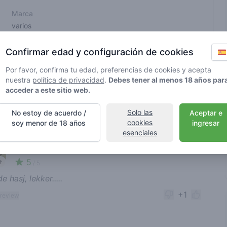
Marca
varios
Confirmar edad y configuración de cookies
eenmeister no la ha verificado. Los detalles pueden variar según
Por favor, confirma tu edad, preferencias de cookies y acepta
nuestra
política de privacidad
.
Debes tener al menos 18 años par
acceder a este sitio web.
onsable de cannabis
Solo las
No estoy de acuerdo /
Aceptar e
cookies
soy menor de 18 años
ingresar
nt reviews
esenciales
Ordenar
papa jo
21-09-2023
5
🥦
/ 5
 hasj, lekker.....
+1
 review