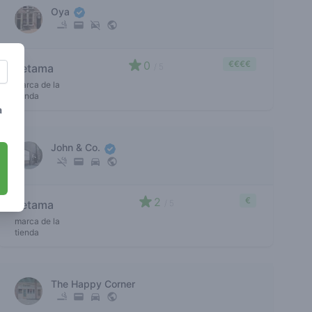
Oya
0
€€€€
ketama
/ 5
marca de la
tienda
a
John & Co.
2
€
ketama
/ 5
marca de la
tienda
The Happy Corner