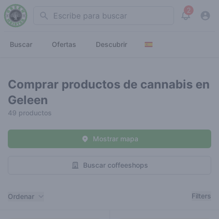
2
Search
View noti
Buscar
Ofertas
Descubrir
Comprar productos de cannabis en
Geleen
49 productos
Mostrar mapa
Buscar coffeeshops
Filtros
Filters
Ordenar
Productos