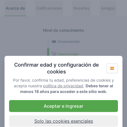
Acerca de
Calificaciones
Reseñas
Amigos
Nivel de conocimiento
👑
Greenmeister
🚀
Spaceranger
Confirmar edad y configuración de
🥦
Stoner
cookies
🌱
Roller
Por favor, confirma tu edad, preferencias de cookies y
acepta nuestra
política de privacidad
.
Debes tener al
🍃
menos 18 años para acceder a este sitio web.
Smoker
Aceptar e ingresar
Reseñas
Calificaciones
43
38
Solo las cookies esenciales