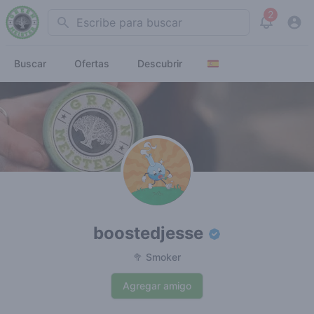
2
Search
View noti
Buscar
Ofertas
Descubrir
boostedjesse
🥦 Smoker
Agregar amigo