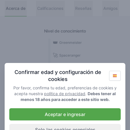
Acerca de
Calificaciones
Reseñas
Amigos
Nivel de conocimiento
👑
Greenmeister
🚀
Spaceranger
🥦
Stoner
Confirmar edad y configuración de
cookies
🌱
Roller
Por favor, confirma tu edad, preferencias de cookies y
🍃
acepta nuestra
política de privacidad
.
Debes tener al
Smoker
menos 18 años para acceder a este sitio web.
Reseñas
Calificaciones
Aceptar e ingresar
6
11
Solo las cookies esenciales