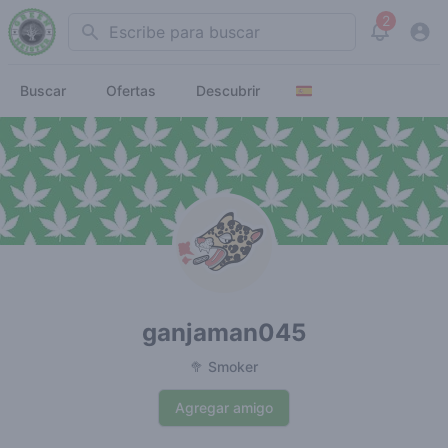
2
Search
View noti
Buscar
Ofertas
Descubrir
ganjaman045
🥦 Smoker
Agregar amigo