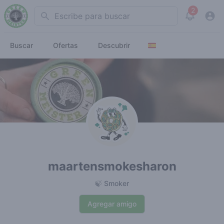
2
Search
View noti
Buscar
Ofertas
Descubrir
maartensmokesharon
🍃 Smoker
Agregar amigo