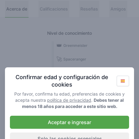
Acerca de
Calificaciones
Reseñas
Amigos
Nivel de conocimiento
👑
Greenmeister
🚀
Spaceranger
🥦
Stoner
Confirmar edad y configuración de
cookies
🌱
Roller
Por favor, confirma tu edad, preferencias de cookies y
🍃
acepta nuestra
política de privacidad
.
Debes tener al
Smoker
menos 18 años para acceder a este sitio web.
Reseñas
Aceptar e ingresar
1
Solo las cookies esenciales