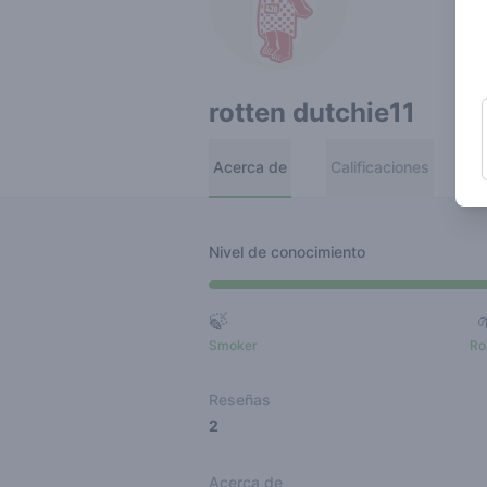
rotten dutchie11
Acerca de
Calificaciones
R
Nivel de conocimiento
🍃
Smoker
Ro
Reseñas
2
Acerca de