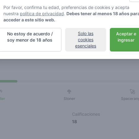
Por favor, confirma tu edad, preferencias de cookies y acepta
nuestra
política de privacidad
.
Debes tener al menos 18 años par
acceder a este sitio web.
Solo las
No estoy de acuerdo /
Aceptar e
cookies
soy menor de 18 años
ingresar
esenciales
eseñas
Amigos
🌱
🥦
🚀
ller
Stoner
Spaceran
Calificaciones
18