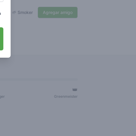
🌱 Smoker
Agregar amigo
a
👑
ger
Greenmeister