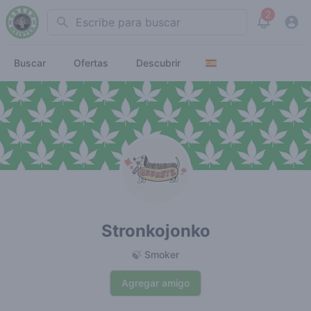
2
Search
View noti
Buscar
Ofertas
Descubrir
Stronkojonko
🍃 Smoker
Agregar amigo