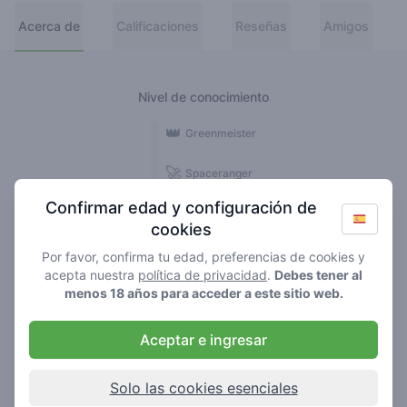
Acerca de
Calificaciones
Reseñas
Amigos
Nivel de conocimiento
👑
Greenmeister
🚀
Spaceranger
Confirmar edad y configuración de
🥦
Stoner
cookies
🌱
Roller
Por favor, confirma tu edad, preferencias de cookies y
acepta nuestra
política de privacidad
.
Debes tener al
🍃
menos 18 años para acceder a este sitio web.
Smoker
Aceptar e ingresar
Reseñas
2
Solo las cookies esenciales