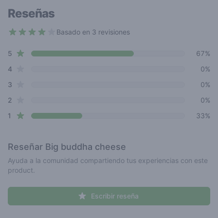
Reseñas
Basado en 3 revisiones
3.7 out of 5 stars
star reviews
Review data
5
67%
star reviews
4
0%
star reviews
3
0%
star reviews
2
0%
star reviews
1
33%
Reseñar
Big buddha cheese
Ayuda a la comunidad compartiendo tus experiencias con este
product.
Escribir reseña