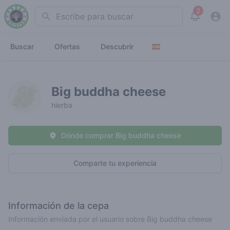
2
Search
View noti
Buscar
Ofertas
Descubrir
Big buddha cheese
hierba
Dónde comprar Big buddha cheese
Comparte tu experiencia
Información de la cepa
Información enviada por el usuario sobre Big buddha cheese