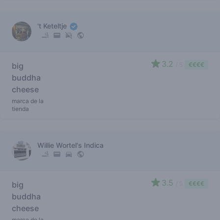
't Keteltje
3.2
big
/ 5
€€€€
buddha
cheese
marca de la
tienda
Willie Wortel's Indica
3.5
big
/ 5
€€€€
buddha
cheese
marca de la