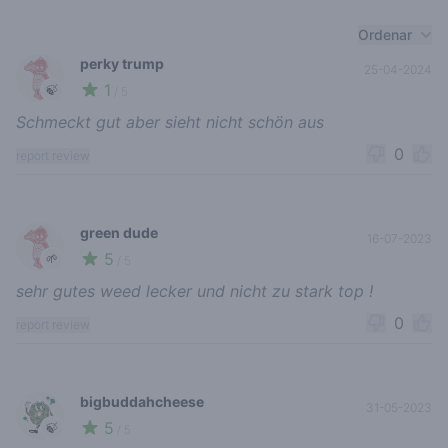
Recent reviews
Ordenar
perky trump
25-04-2024
1
🍃
/ 5
Schmeckt gut aber sieht nicht schön aus
0
report review
green dude
16-07-2023
5
🌱
/ 5
sehr gutes weed lecker und nicht zu stark top !
0
report review
bigbuddahcheese
31-05-2023
5
🍃
/ 5