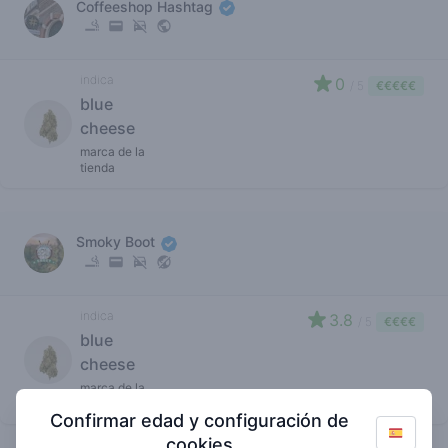
Coffeeshop Hashtag
indica
0
/ 5
€€€€€
blue
cheese
marca de la
tienda
Smoky Boot
indica
3.8
/ 5
€€€€
blue
cheese
marca de la
tienda
Confirmar edad y configuración de
cookies