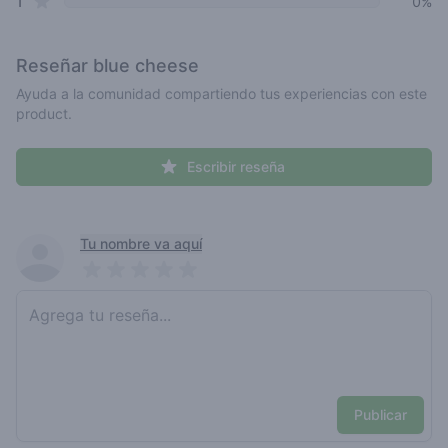
star reviews
1
0%
Reseñar
blue cheese
Ayuda a la comunidad compartiendo tus experiencias con este
product.
Escribir reseña
Recent reviews
Tu nombre va aquí
Pick a rating
Write review
Publicar