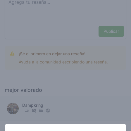
Publicar
¡Sé el primero en dejar una reseña!
Ayuda a la comunidad escribiendo una reseña.
mejor valorado
Dampkring
4
c5
/ 5
€€€€€