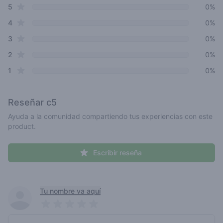
star reviews
Review data
5
0%
star reviews
4
0%
star reviews
3
0%
star reviews
2
0%
star reviews
1
0%
Reseñar
c5
Ayuda a la comunidad compartiendo tus experiencias con este
product.
Escribir reseña
Recent reviews
Tu nombre va aquí
Pick a rating
Write review