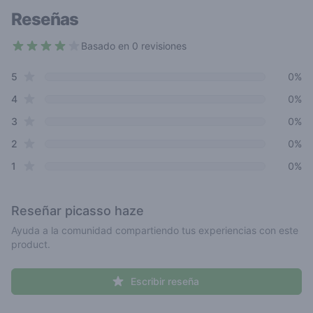
Reseñas
Basado en 0 revisiones
3.9 out of 5 stars
star reviews
Review data
5
0%
star reviews
4
0%
star reviews
3
0%
star reviews
2
0%
star reviews
1
0%
Reseñar
picasso haze
Ayuda a la comunidad compartiendo tus experiencias con este
product.
Escribir reseña