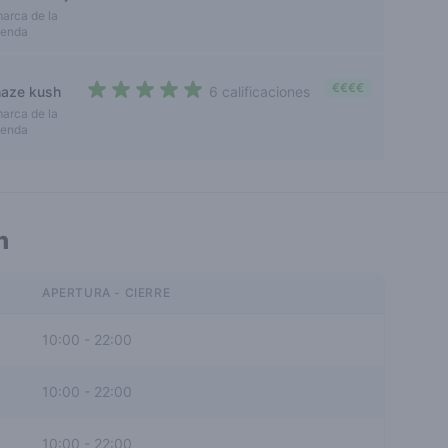
4 out of 5 stars
arca de la
ienda
€€€€
haze kush
6 calificaciones
4,8 out of 5 stars
arca de la
ienda
n
APERTURA - CIERRE
10:00
-
22:00
10:00
-
22:00
10:00
-
22:00