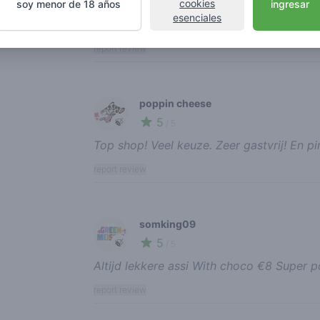
4
🍃
cookies
/ 5
soy menor de 18 años
ingresar
esenciales
kan ik restafval kopen voor te stomen gr
report review
poppin cheese
5
🍃
/ 5
Top shop! Veel keuze. Zeer gastvrij! En p
report review
somking09
5
🍃
/ 5
Altijd lekkere assi With choco €8 Super 
report review