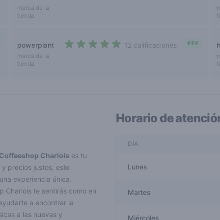
2,8 out of 5 stars
marca de la
m
tienda
t
€€€
powerplant
12 calificaciones
4,4 out of 5 stars
marca de la
m
tienda
t
Horario de atenció
DÍA
Coffeeshop Charlois
es tu
Lunes
y precios justos, este
 una experiencia única.
op Charlois te sentirás como en
Martes
ayudarte a encontrar la
sicas a las nuevas y
Miércoles