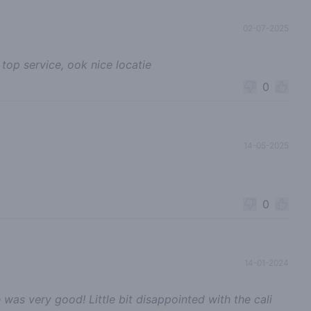
02-07-2025
top service, ook nice locatie
0
14-05-2025
0
14-01-2024
e was very good! Little bit disappointed with the cali