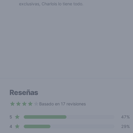
exclusivas, Charlois lo tiene todo.
Reseñas
Basado en 17 revisiones
4 out of 5 stars
star reviews
Review data
5
47%
star reviews
4
29%