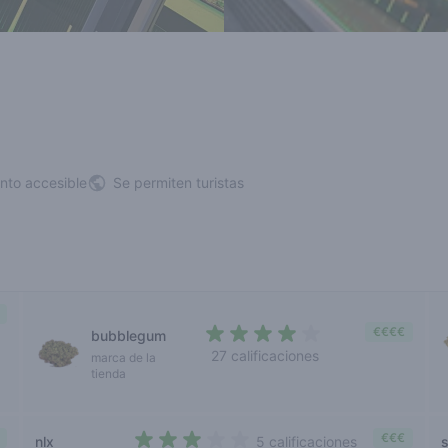
nto accesible
Se permiten turistas
€€€€
bubblegum
27 calificaciones
marca de la
3,9 out of 5 stars
tienda
€€€
nlx
5 calificaciones