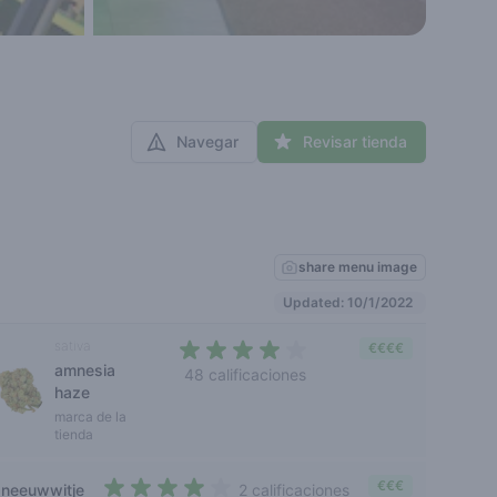
Navegar
Revisar tienda
share menu image
Updated: 10/1/2022
sativa
€€€€
amnesia
48 calificaciones
haze
4 out of 5 stars
marca de la
tienda
€€€
sneeuwwitje
2 calificaciones