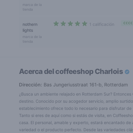
3,2 out of 5 stars
marca de la
tienda
€€€€
nothern
1 calificación
5 out of 5 stars
lights
marca de la
tienda
Acerca del coffeeshop
Charlois
Dirección:
Bas Jungeriusstraat 161-b, Rotterdam
¿Busca un ambiente relajado en Rotterdam Sur? Entonces
destino. Conocido por su acogedor servicio, amplio surtido 
establecimiento ofrece todo lo necesario para disfrutar de
Tanto si eres de aquí como si estás de visita, en Coffeesh
casa. El personal, amable y experto, estará encantado de 
variedad o el producto perfecto. Desde las variedades clá