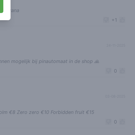
t Sylvana
+1
24-11-2025
innen mogelijk bij pinautomaat in de shop 🙏
0
03-08-2025
polm €8 Zero zero €10 Forbidden fruit €15
0