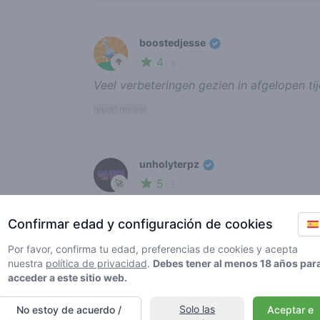
boostedjesse
4
🥦
/ 5
Veel verbeteringen gezien in afgelopen ti
report review
unholyterpz
5
🚀
/ 5
Prachtige shop! Mooi interieur, hele goed
Confirmar edad y configuración de cookies
goeie cali’s ook!
report review
Por favor, confirma tu edad, preferencias de cookies y acepta
nuestra
política de privacidad
.
Debes tener al menos 18 años par
acceder a este sitio web.
sylvana
Solo las
No estoy de acuerdo /
Aceptar e