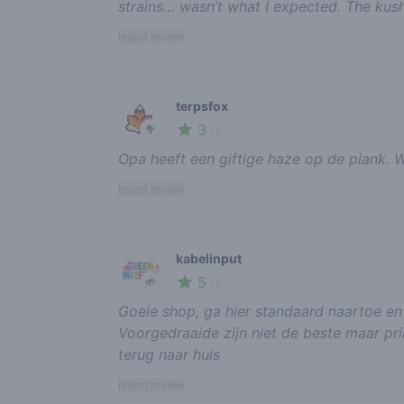
strains… wasn’t what I expected. The kus
report review
terpsfox
3
🥦
/ 5
Opa heeft een giftige haze op de plank. 
report review
kabelinput
5
🌱
/ 5
Goeie shop, ga hier standaard naartoe en h
Voorgedraaide zijn niet de beste maar pr
terug naar huis
report review