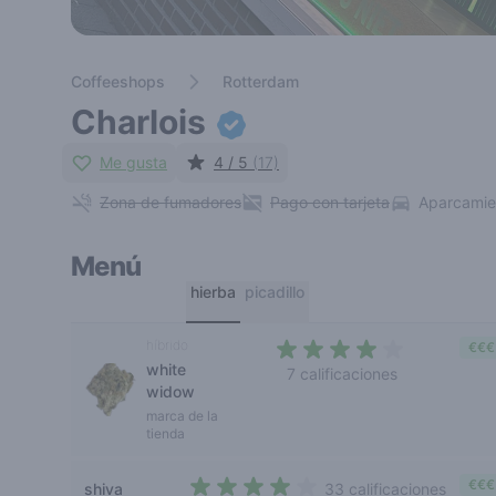
Coffeeshops
Rotterdam
Charlois
Me gusta
4 / 5
(17)
Zona de fumadores
Pago con tarjeta
Aparcamie
Menú
hierba
picadillo
híbrido
€€€
white
7 calificaciones
widow
3,9 out of 5 stars
marca de la
tienda
€€€
shiva
33 calificaciones