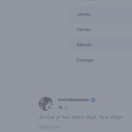
Jueves
Viernes
Sábado
Domingo
Recent reviews
onnickjessayan
5
🚀
/ 5
Je voel je hier direct thuis, fijne shop!
report review