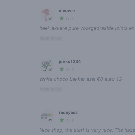
meowrx
5
🍃
/ 5
heel lekkere pure voorgedraaide joints en 
report review
jonko1234
4
🍃
/ 5
White choco Lekker assi €8 euro 1G
report review
redeyess
4
🌱
/ 5
Nice shop, the staff is very nice. The haz