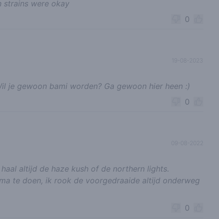
h strains were okay
0
19-08-2023
Wil je gewoon bami worden? Ga gewoon hier heen :)
0
09-08-2022
aal altijd de haze kush of de northern lights.
ima te doen, ik rook de voorgedraaide altijd onderweg
0