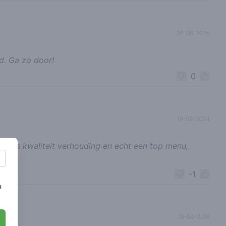
26-06-2025
jd. Ga zo door!
0
19-09-2024
e prijs kwaliteit verhouding en echt een top menu,
-1
a
18-04-2018