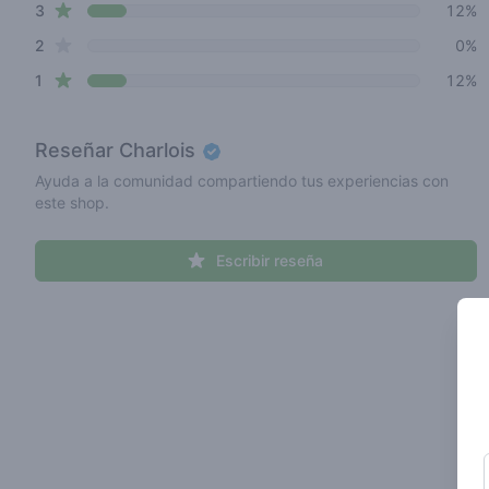
star reviews
3
12%
star reviews
2
0%
star reviews
1
12%
Reseñar
Charlois
Ayuda a la comunidad compartiendo tus experiencias con
este shop.
Escribir reseña