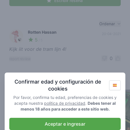
Escribir reseña
Recent reviews
Ordenar
Rotten Hassan
20-04-2021
5
🍃
/ 5
Kijk iit voor de tram lijn 4!
0
report review
Cannabis shops nearby
Confirmar edad y configuración de
cookies
Por favor, confirma tu edad, preferencias de cookies y
acepta nuestra
política de privacidad
.
Debes tener al
menos 18 años para acceder a este sitio web.
Aceptar e ingresar