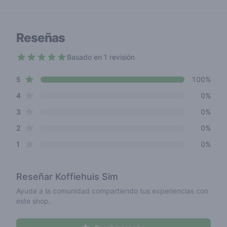
Reseñas
Basado en 1 revisión
5 out of 5 stars
star reviews
Review data
5
100%
star reviews
4
0%
star reviews
3
0%
star reviews
2
0%
star reviews
1
0%
Reseñar
Koffiehuis Sim
Ayuda a la comunidad compartiendo tus experiencias con
este shop.