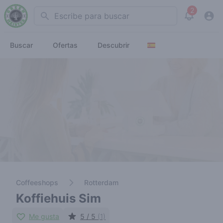
2
Search
View noti
Buscar
Ofertas
Descubrir
Coffeeshops
Rotterdam
Koffiehuis Sim
Me gusta
5 / 5
(1)