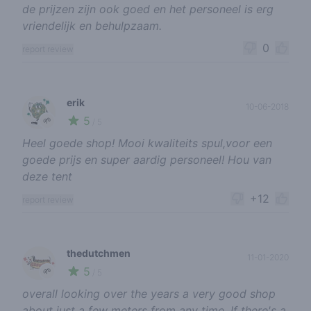
de prijzen zijn ook goed en het personeel is erg
vriendelijk en behulpzaam.
0
report review
erik
10-06-2018
5
🌱
/ 5
Heel goede shop! Mooi kwaliteits spul,voor een
goede prijs en super aardig personeel! Hou van
deze tent
+12
report review
thedutchmen
11-01-2020
5
🌱
/ 5
overall looking over the years a very good shop
about just a few meters from any time. If there's a