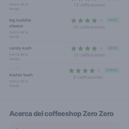
3,2 out of 5 
marca de la
13 calificaciones
tienda
big buddha
€€€€
cheese
4 out of 5 s
23 calificaciones
marca de la
tienda
candy kush
€€€€
3,5 out of 5
marca de la
12 calificaciones
tienda
indica
€€€€€
kosher kush
3,2 out of 5 s
8 calificaciones
marca de la
tienda
Acerca del coffeeshop
Zero Zero