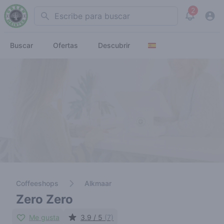
2
Search
View noti
Buscar
Ofertas
Descubrir
Coffeeshops
Alkmaar
Zero Zero
Me gusta
3.9 / 5
(7)