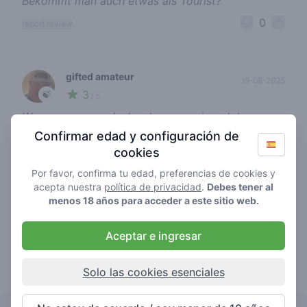
Bekommt man auch etwas als Tourist?
0
report review
gifted amateur
19-08-2025
3
🍃
/ 5
Was vroeger een leuke shop waar je ook kon
poolen, maar sinds covid is het alleen een afhaak
Confirmar edad y configuración de
loketje en het is vrij prijzig vergeleken met de rest
cookies
van de Alkmaar. En als je 50 meter verder loopt
Por favor, confirma tu edad, preferencias de cookies y
kan je naar de Anytime, betere kwaliteit en je kan
acepta nuestra
política de privacidad
.
Debes tener al
daar gebruik maken van de vaperizors.
menos 18 años para acceder a este sitio web.
0
report review
Aceptar e ingresar
Solo las cookies esenciales
rijkagter
10-08-2024
5
🌱
/ 5