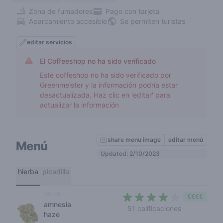
Zona de fumadores
Pago con tarjeta
Aparcamiento accesible
Se permiten turistas
editar servicios
El Coffeeshop no ha sido verificado
Este coffeshop no ha sido verificado por
Greenmeister y la información podría estar
desactualizada. Haz clic en 'editar' para
actualizar la información
share menu image
editar menú
Menú
Updated: 2/10/2023
hierba
picadillo
sativa
€€€€
amnesia
3,3 out of 5
51 calificaciones
haze