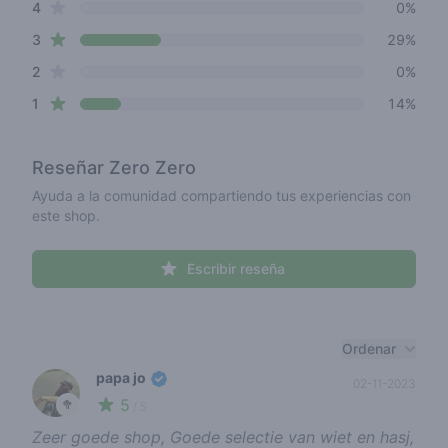
star reviews
4
0%
star reviews
3
29%
star reviews
2
0%
star reviews
1
14%
Reseñar
Zero Zero
Ayuda a la comunidad compartiendo tus experiencias con
este shop.
Escribir reseña
Recent reviews
Ordenar
papa jo
02-11-2023
5
🥦
/ 5
Zeer goede shop, Goede selectie van wiet en hasj,