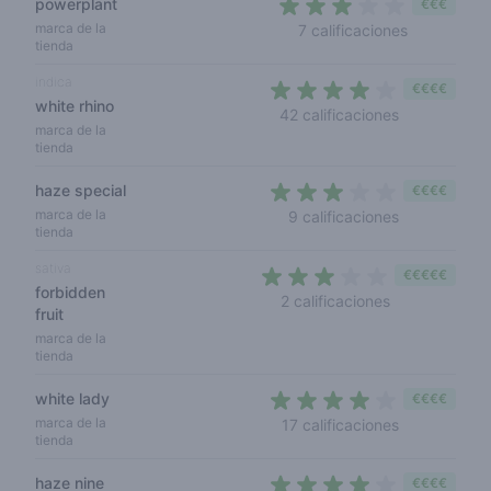
powerplant
€€€
3 out of 5 
marca de la
7 calificaciones
tienda
indica
€€€€
white rhino
3,8 out of 5
42 calificaciones
marca de la
tienda
haze special
€€€€
2,8 out of 5 
marca de la
9 calificaciones
tienda
sativa
€€€€€
forbidden
3 out of 5 sta
2 calificaciones
fruit
marca de la
tienda
white lady
€€€€
3,2 out of 5 
marca de la
17 calificaciones
tienda
haze nine
€€€€