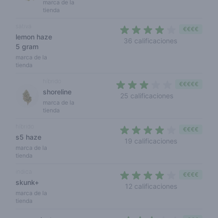
marca de la
tienda
sativa
€€€€
lemon haze
3,8 out of 5
36 calificaciones
5 gram
marca de la
tienda
híbrido
€€€€€
shoreline
2,7 out of 5 s
25 calificaciones
marca de la
tienda
híbrido
€€€€
s5 haze
3,4 out of 5
19 calificaciones
marca de la
tienda
indica
€€€€
skunk+
3,2 out of 5 
12 calificaciones
marca de la
tienda