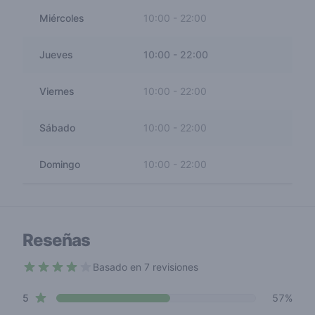
Miércoles
10:00
-
22:00
Jueves
10:00
-
22:00
Viernes
10:00
-
22:00
Sábado
10:00
-
22:00
Domingo
10:00
-
22:00
Reseñas
Basado en 7 revisiones
3.9 out of 5 stars
star reviews
Review data
5
57%